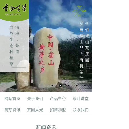
源
金
自
清
自
竹
然
净
深
坪
生
，
山
山
态
茶
**
茶
种
道
*
庄
植
有
园
茶
机
叶
茶
叶
网站首页
关于我们
产品中心
茶叶讲堂
黄芽资讯
茶园风光
招商加盟
联系我们
新闻资讯