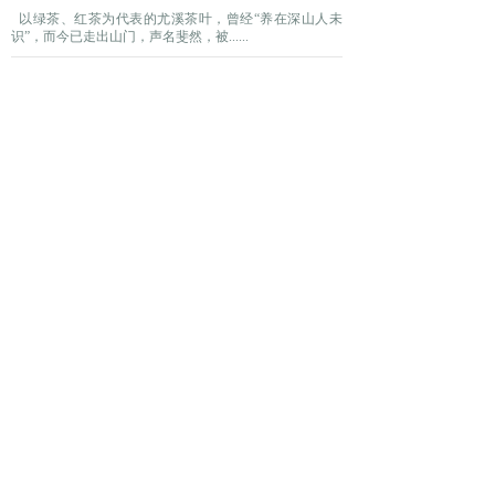
以绿茶、红茶为代表的尤溪茶叶，曾经“养在深山人未
识”，而今已走出山门，声名斐然，被......