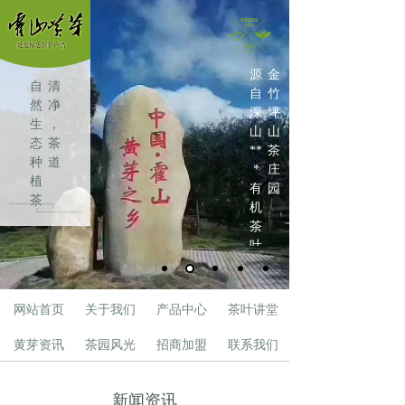
源
金
自
清
自
竹
然
净
深
坪
生
，
山
山
态
茶
**
茶
种
道
*
庄
植
有
园
茶
机
叶
茶
叶
网站首页
关于我们
产品中心
茶叶讲堂
黄芽资讯
茶园风光
招商加盟
联系我们
新闻资讯