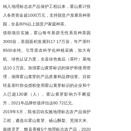
纳入地理标志农产品保护工程以来，霍山累计投
入各类资金超1000万元，支持脱贫户发展良种茶
园，全县80%以上脱贫户家庭种茶。
借助项目实施，霍山每年新辟无性系良种茶园
3000亩，茶园面积发展到17.17万亩，年产茶叶
8500余吨。引导茶农科学化种植采摘，加大有
机、绿色认证力度，全县绿色食品（茶叶）基地
达10.1万亩。加强霍山黄芽标识的保护和使用管
理，保障霍山黄芽的产品质量和品牌信誉。目前
经县茶叶协会授权使用霍山黄芽标识的企业和个
人已超130家（人）。霍山黄芽影响力不断提
升，2021年品牌价值评估达80.72亿元。
2019年5月，我省启动实施地理标志农产品保护
工程，遴选出霍山黄芽、砀山酥梨、芜湖大米、
旌德灵芝、黟县香榧5个地理标志农产品，2020