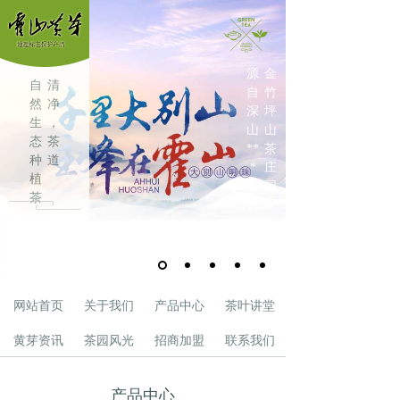
源
金
自
清
自
竹
然
净
深
坪
生
，
山
山
态
茶
**
茶
种
道
*
庄
植
有
园
茶
机
叶
茶
叶
网站首页
关于我们
产品中心
茶叶讲堂
黄芽资讯
茶园风光
招商加盟
联系我们
产品中心