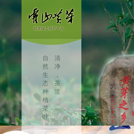
自
清
然
净
生
，
态
茶
种
道
植
茶
叶