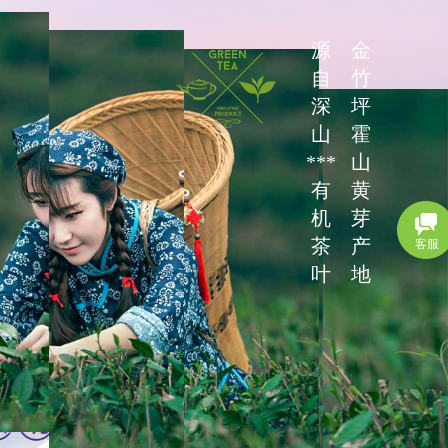
源
金
自
竹
深
坪
山
霍
***
山
有
黄
机
芽
茶
产
客服
叶
地