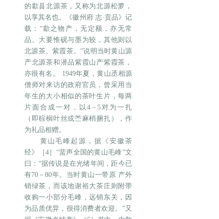
的歙县北源茶，又称为北源松萝，
以享其名也。《徽州府 志·贡品》记
载：“歙之物产，无定额，亦无常
品。大要惟砚与墨为较，其他则以
北源茶、紫霞茶。”说明当时黄山源
产北源茶和潜品紫霞山产紫霞茶，
亦很有名。 1949年夏，黄山丞相源
僧师对来访的政府官员，曾采用当
年生的大小相似的茶叶生片，每两
片面合成一对，以4－5对为一扎
（即棕榈叶丝或苎麻梢捆扎），作
为礼品相赠。
黄山毛峰起源，据《安徽茶
经》［4］“蜚声全国的黄山毛峰”文
曰：“据传说是在光绪年间，距今已
有70－80年。当时黄山一带原 产外
销绿茶，而该地谢裕大茶庄则附带
收购一小部分毛峰，远销东关，因
为品质优异，很得消费者欢迎。”又