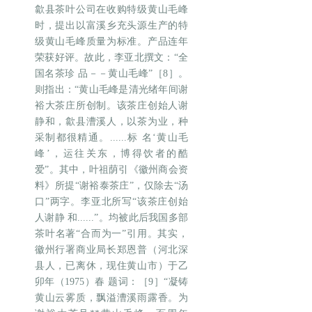
歙县茶叶公司在收购特级黄山毛峰
时，提出以富溪乡充头源生产的特
级黄山毛峰质量为标准。产品连年
荣获好评。故此，李亚北撰文：“全
国名茶珍 品－－黄山毛峰”［8］。
则指出：“黄山毛峰是清光绪年间谢
裕大茶庄所创制。该茶庄创始人谢
静和，歙县漕溪人，以茶为业，种
采制都很精通。......标 名‘黄山毛
峰’，运往关东，博得饮者的酷
爱”。其中，叶祖荫引《徽州商会资
料》所提“谢裕泰茶庄”，仅除去“汤
口”两字。李亚北所写“该茶庄创始
人谢静 和......”。均被此后我国多部
茶叶名著“合而为一”引用。其实，
徽州行署商业局长郑恩普（河北深
县人，已离休，现住黄山市）于乙
卯年（1975）春 题词：［9］“凝铸
黄山云雾质，飘溢漕溪雨露香。为