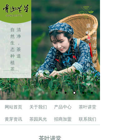
源
金
自
清
自
竹
然
净
深
坪
生
，
山
山
态
茶
**
茶
种
道
*
庄
植
有
园
茶
机
叶
茶
叶
网站首页
关于我们
产品中心
茶叶讲堂
黄芽资讯
茶园风光
招商加盟
联系我们
茶叶讲堂