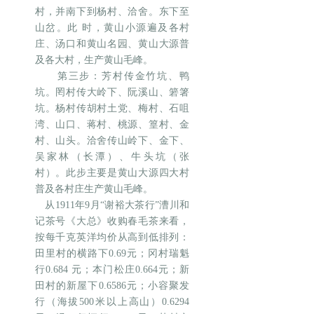
村，并南下到杨村、洽舍。东下至
山岔。此 时，黄山小源遍及各村
庄、汤口和黄山名园、黄山大源普
及各大村，生产黄山毛峰。
第三步：芳村传金竹坑、鸭
坑。罔村传大岭下、阮溪山、箬箸
坑。杨村传胡村土党、梅村、石咀
湾、山口、蒋村、桃源、篁村、金
村、山头。洽舍传山岭下、金下、
吴家林（长潭）、牛头坑（张
村）。此步主要是黄山大源四大村
普及各村庄生产黄山毛峰。
从1911年9月“谢裕大茶行”漕川和
记茶号《大总》收购春毛茶来看，
按每千克英洋均价从高到低排列：
田里村的横路下0.69元；冈村瑞魁
行0.684 元；本门松庄0.664元；新
田村的新屋下0.6586元；小容聚发
行（海拔500米以上高山）0.6294