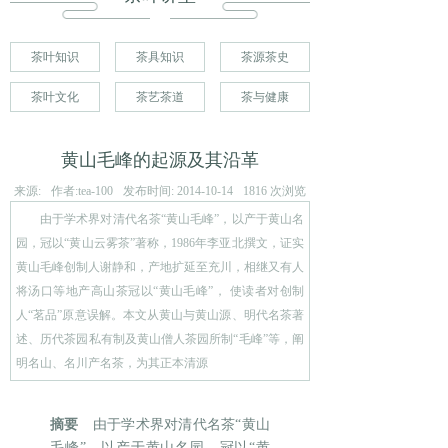
茶叶知识
茶具知识
茶源茶史
茶叶文化
茶艺茶道
茶与健康
黄山毛峰的起源及其沿革
来源:
作者:
tea-100
发布时间:
2014-10-14
1816
次浏览
由于学术界对清代名茶“黄山毛峰”，以产于黄山名
园，冠以“黄山云雾茶”著称，1986年李亚北撰文，证实
黄山毛峰创制人谢静和，产地扩延至充川，相继又有人
将汤口等地产高山茶冠以“黄山毛峰”， 使读者对创制
人“茗品”原意误解。本文从黄山与黄山源、明代名茶著
述、历代茶园私有制及黄山僧人茶园所制“毛峰”等，阐
明名山、名川产名茶，为其正本清源
摘要
由于学术界对清代名茶“黄山
毛峰”，以产于黄山名园，冠以“黄