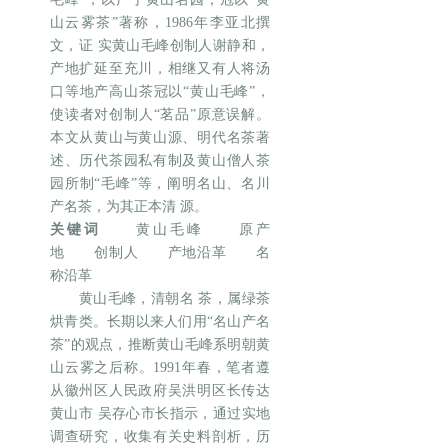
山云雾茶”著称，1986年李亚北撰
文，证 实黄山毛峰创制人谢静和，
产地扩延至充川，相继又有人将汤
口等地产高山茶冠以“黄山毛峰”，
使读者对创制人“茗品”原意误解。
本文从黄山与黄山源、明代名茶著
述、历代茶园私有制及黄山僧人茶
园所制“毛峰”等，阐明名山、名川
产名茶，为其正本清 源。
关键词
黄山毛峰 原产
地 创制人 产地沿革 名
称沿革
黄山毛峰，清朝名 茶，属绿茶
烘青类。长期以来人们用“名山产名
茶”的观点，推断黄山毛峰系明朝黄
山云雾之后称。1991年春，笔者遵
从徽州区人民政府吴洪明区长传达
黄山市 吴存心市长指示，通过实地
调查研究，收集有关史料剖析，历