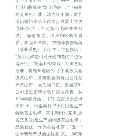
据《安徽名特产》［5］书中，由歙
县叶祖荫撰稿“黄 山毛峰”：“《徽州
商会资料》载：清光绪年间，歙县
汤口谢裕泰茶庄试帛少量黄山特级
毛峰茶(注：当时黄山毛峰并未分
级)，远销东北，深受销区顾客喜
爱，遂 蜚声全国。”在陈椽教授编著
《茶业通史》［6］中，特意指出：
“黄山毛峰是何时开始制造的？也值
得研究。”随着1982年底，经国务院
批准，将徵州地区的 太平县改为县
级黄山市，并将歙县的黄山公社划
归黄山市，设为汤口镇。歙县茶叶
公司通过史料记载和实地考查，从
1984年春开始，［7］在富溪乡选点
于新 田、田里两村13个村民组生产
特级黄山毛峰。其中新田村充川(原
名充头源)组生产的特级黄山毛峰，
品质较优。作为歙县礼茶，“五一”
国际劳动节以前送往北 京。1985年