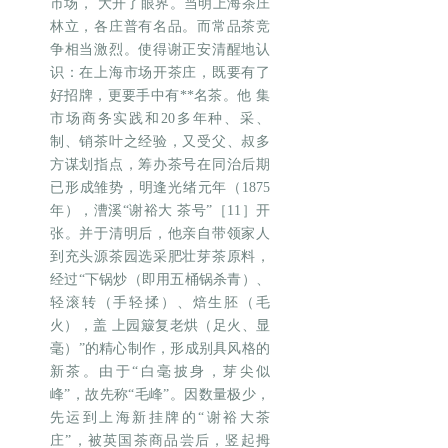
市场， 大开了眼界。当明上海茶庄
林立，各庄普有名品。而常品茶竞
争相当激烈。使得谢正安清醒地认
识：在上海市场开茶庄，既要有了
好招牌，更要手中有**名茶。他 集
市场商务实践和20多年种、采、
制、销茶叶之经验，又受父、叔多
方谋划指点，筹办茶号在同治后期
已形成雏势，明逢光绪元年（1875
年），漕溪“谢裕大 茶号”［11］开
张。并于清明后，他亲自带领家人
到充头源茶园选采肥壮芽茶原料，
经过“下锅炒（即用五桶锅杀青）、
轻滚转（手轻揉）、焙生胚（毛
火），盖 上园簸复老烘（足火、显
毫）”的精心制作，形成别具风格的
新茶。由于“白毫披身，芽尖似
峰”，故先称“毛峰”。因数量极少，
先运到上海新挂牌的“谢裕大茶
庄”，被英国茶商品尝后，竖起拇