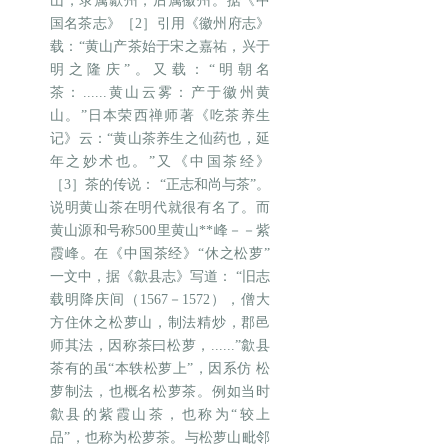
山，录属歙州，后属徽州。据《中
国名茶志》［2］引用《徽州府志》
载：“黄山产茶始于宋之嘉祐，兴于
明之隆庆”。又载：“明朝名
茶：......黄山云雾：产于徽州黄
山。”日本荣西禅师著《吃茶养生
记》云：“黄山茶养生之仙药也，延
年之妙术也。”又《中国茶经》
［3］茶的传说： “正志和尚与茶”。
说明黄山茶在明代就很有名了。而
黄山源和号称500里黄山**峰－－紫
霞峰。在《中国茶经》“休之松萝”
一文中，据《歙县志》写道： “旧志
载明降庆间（1567－1572），僧大
方住休之松萝山，制法精炒，郡邑
师其法，因称茶曰松萝，......”歙县
茶有的虽“本轶松萝上”，因系仿 松
萝制法，也概名松萝茶。例如当时
歙县的紫霞山茶，也称为“较上
品”，也称为松萝茶。与松萝山毗邻