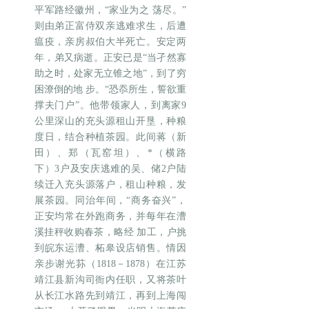
平军路经徽州，“家业为之 荡尽。”
则由弟正富侍双亲逃难求生，后遭
瘟疫，亲房叔伯大半死亡。安定两
年，弟又病逝。正安已是“当孑然寡
助之时，处家无立锥之地”，到了穷
困潦倒的地 步。“恐忝所生，誓欲重
撑夫门户”。他带领家人，到离家9
公里深山的充头源租山开垦，种粮
度日，结合种植茶园。此间蒋（新
田）、郑（瓦窑坦）、*（横路
下）3户及安庆逃难的吴、储2户陆
续迁入充头源落户，租山种粮，发
展茶园。同治年间，“商务奋兴”，
正安均常在外跑商务，并每年在漕
溪挂秤收购春茶，略经 加工，户挑
到皖东运漕、柘皋设店销售。情因
亲步谢光荪（1818－1878）在江苏
靖江县新沟司衙内任职，又将茶叶
从长江水路先到靖江，再到上海闯