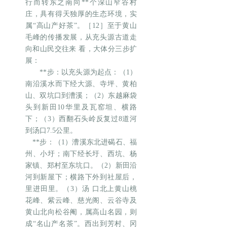
行而转东之南向**个深山窄谷村
庄，具有得天独厚的生态环境，实
属“高山产好茶”。［12］至于黄山
毛峰的传播发展，从充头源古道走
向和山民交往来 看，大体分三步扩
展：
**步：以充头源为起点：（1）
南沿溪水而下经大源、寺坪、黄柏
山、双坑口到漕溪；（2）东越麻袋
头到新田10华里及瓦窑坦、横路
下；（3）西翻石头岭反复过8道河
到汤口7.5公里。
**步：（1）漕溪东北进碣石、福
州、小圩；南下经长圩、西坑、杨
家镇、郑村至东坑口。（2）新田沿
河到新屋下；横路下外到社屋后，
里进田里。（3）汤 口北上黄山桃
花峰、紫云峰、慈光阁、云谷寺及
黄山北向松谷阉，属高山名园，则
成“名山产名茶”。西出到芳村、冈