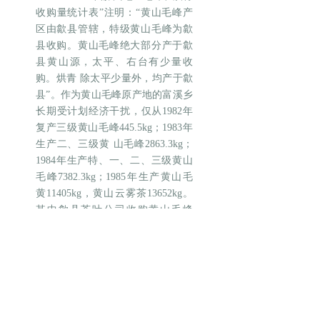
收购量统计表”注明：“黄山毛峰产
区由歙县管辖，特级黄山毛峰为歙
县收购。黄山毛峰绝大部分产于歙
县黄山源，太平、右台有少量收
购。烘青 除太平少量外，均产于歙
县”。作为黄山毛峰原产地的富溪乡
长期受计划经济干扰，仅从1982年
复产三级黄山毛峰445.5kg；1983年
生产二、三级黄 山毛峰2863.3kg；
1984年生产特、一、二、三级黄山
毛峰7382.3kg；1985年生产黄山毛
黄11405kg，黄山云雾茶13652kg。
其中歙县茶叶公司收购黄山毛峰
（含黄山云雾茶）17850kg，占全省
37600kg的47.5%。1990年黄山源
（徽州区）6个乡共生产黄山毛峰
111500kg，其中富溪乡51100kg，洽
舍乡34200kg、杨村乡23100kg。从
1991年春黄山市人民政府办公室印