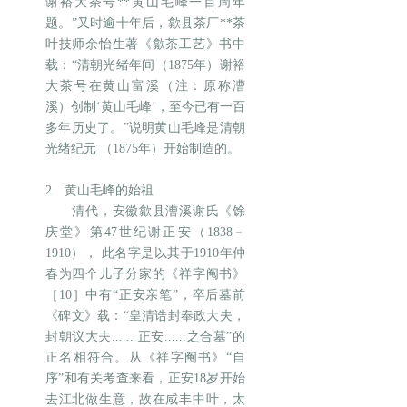
谢裕大茶号**黄山毛峰一百周年
题。”又时逾十年后，歙县茶厂**茶
叶技师余怡生著《歙茶工艺》书中
载：“清朝光绪年间（1875年）谢裕
大茶号在黄山富溪（注：原称漕
溪）创制‘黄山毛峰’，至今已有一百
多年历史了。”说明黄山毛峰是清朝
光绪纪元 （1875年）开始制造的。
2 黄山毛峰的始祖
清代，安徽歙县漕溪谢氏《馀
庆堂》第47世纪谢正安（1838－
1910）， 此名字是以其于1910年仲
春为四个儿子分家的《祥字阄书》
［10］中有“正安亲笔”，卒后墓前
《碑文》载：“皇清诰封奉政大夫，
封朝议大夫...... 正安......之合墓”的
正名相符合。从《祥字阄书》“自
序”和有关考查来看，正安18岁开始
去江北做生意，故在咸丰中叶，太