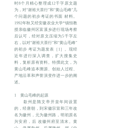
时8个月精心整理成12千字原文题
为，对“谢裕大茶行”和“黄山毛峰”几
个问题的初步考证的书面 材料。
1992年秋又经安徽农业大学*镇恒教
授亲临徽州区富溪乡进行现场考察
后认可，经对原文压缩为5千字左
右，以对“谢裕大茶行”和“黄山毛峰”
的初步 考证为题发表［1］。现经
近年进行深入调查，扩大搜集史
料，复析原有资料。特撰此文，为
黄山毛峰追本溯源、创始人过程、
产地沿革和声誉演变作进一步的阐
述。
1 黄山毛峰的起源
歙州是隋文帝开皇年间设置
的，经唐朝，到宋徽宗宣和三年改
名为徽州，元为徽州路，明初原名
兴安府，后 改徽州府至清末。黄