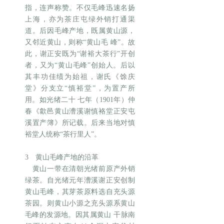
指，连声称赞。不仅毛峰迅速名扬
上海，亦为茶庄屯绿外销打通渠
道。后因毛峰产地，既属黄山源，
又邻近黄山，则称“黄山毛 峰”。故
此，谢正安既为“谢裕大茶行”开创
者，又为“黄山毛峰”创始人。后以
其丰功佳绩为始祖，谢氏《馀庆
堂》分支立“慎裕堂”，为置产所
用。如光绪二十 七年（1901年）仲
春《歙邑黄山漕溪谢慎袼堂正安屯
溪置产簿》所记载。后来当地对慎
裕堂人统称“茶行里人”。
3 黄山毛峰产地的沿革
黄山一带在清朝光绪前原产外销
绿茶。自光绪元年漕溪谢正安创制
黄山毛峰，其芽茶原料选自充头源
茶园。则黄山小源之充头源系黄山
毛峰的发源地。因其属黄山 干脉南