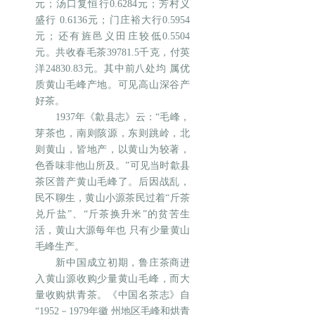
元；汤口复恒行0.6284元；芳村义
盛行 0.6136元；门庄裕大行0.5954
元；还有旌邑义田庄较低0.5504
元。共收春毛茶39781.5千克，付英
洋24830.83元。其中前八处均 属优
质黄山毛峰产地。可见高山深谷产
好茶。
1937年《歙县志》云：“毛峰，
芽茶也，南则陔源，东则跳岭，北
则黄山，皆地产，以黄山为较著，
色香味非他山所及。”可见当时歙县
茶区普产黄山毛峰了。后因战乱，
民不聊生，黄山小源茶民过着“斤茶
兑斤盐”、“斤茶换升米”的贫苦生
活，黄山大源每年也 只有少量黄山
毛峰生产。
新中国成立初期，鲁庄茶商进
入黄山源收购少量黄山毛峰，而大
量收购烘青茶。《中国名茶志》自
“1952－1979年徽 州地区毛峰和烘青