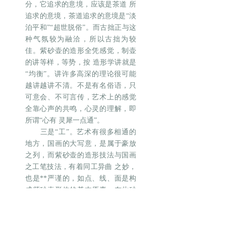
分，它追求的意境，应该是茶道 所
追求的意境，茶道追求的意境是“淡
泊平和”“超世脱俗”。而古拙正与这
种气氛较为融洽，所以古拙为较
佳。紫砂壶的造形全凭感觉，制壶
的讲等样，等势，按 造形学讲就是
“均衡”。讲许多高深的理论很可能
越讲越讲不清。不是有名俗语，只
可意会、不可言传，艺术上的感觉
全靠心声的共鸣，心灵的理解，即
所谓“心有 灵犀一点通”。
三是“工”。艺术有很多相通的
地方，国画的大写意，是属于豪放
之列，而紫砂壶的造形技法与国画
之工笔技法，有着同工异曲 之妙，
也是**严谨的，如点、线、面是构
成紫砂壶形体的基本原素，在此砂
壶成型过程中，必须清清楚楚，犹
如工笔绘画一样、起笔落笔、转弯
曲折、抑杨顿挫都 必须交待清楚。