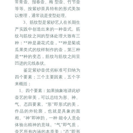
常青壶、报春壶、梅 型壶、竹节壶
等等。按紫砂茶具特有的形式美加
以整理，通常说是变型处理。
3、筋纹型是紫砂艺人在长期生
产实践中创造出来的一种壶式。筋
纹与筋纹之间的型体处理大致有三
种：**种是菱花式壶，**种是菊或
瓜果类式的纹样制作的壶，第三种
是**种的变态，筋纹与筋纹之间呈
凹进的元线条状。
鉴定紫砂壶优劣标准可归纳为
四个要素；三个主要因素，五个字
来概括；
1、四个要素：如果抽象地讲此砂
壶艺的审美，可以总结为形、神、
气、态四要素。“形”即形式的美，
作品的外轮廓，也就是具象的面
相。“神”即神韵，一种 能令人意会
体验出精神的意味。“气”即气质，
壶艺所有内涵的本质美；“态”即形