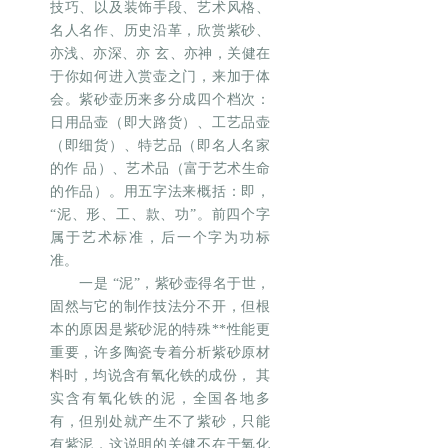
技巧、以及装饰手段、艺术风格、
名人名作、历史沿革，欣赏紫砂、
亦浅、亦深、亦 玄、亦神，关健在
于你如何进入赏壶之门，来加于体
会。紫砂壶历来多分成四个档次：
日用品壶（即大路货）、工艺品壶
（即细货）、特艺品（即名人名家
的作 品）、艺术品（富于艺术生命
的作品）。用五字法来概括：即，
“泥、形、工、款、功”。前四个字
属于艺术标准，后一个字为功标
准。
一是 “泥”，紫砂壶得名于世，
固然与它的制作技法分不开，但根
本的原因是紫砂泥的特殊**性能更
重要，许多陶瓷专着分析紫砂原材
料时，均说含有氧化铁的成份， 其
实含有氧化铁的泥，全国各地多
有，但别处就产生不了紫砂，只能
有紫泥，这说明的关健不在于氧化