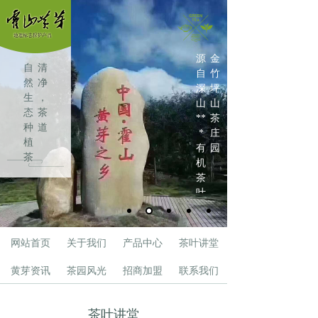
源
金
自
清
自
竹
然
净
深
坪
生
，
山
山
态
茶
**
茶
种
道
*
庄
植
有
园
茶
机
叶
茶
叶
网站首页
关于我们
产品中心
茶叶讲堂
黄芽资讯
茶园风光
招商加盟
联系我们
茶叶讲堂