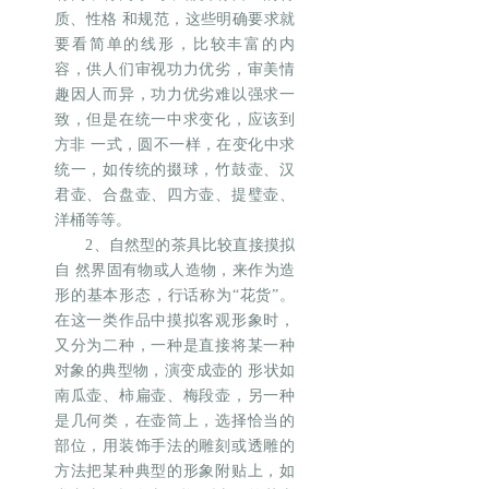
质、性格 和规范，这些明确要求就
要看简单的线形，比较丰富的内
容，供人们审视功力优劣，审美情
趣因人而异，功力优劣难以强求一
致，但是在统一中求变化，应该到
方非 一式，圆不一样，在变化中求
统一，如传统的掇球，竹鼓壶、汉
君壶、合盘壶、四方壶、提璧壶、
洋桶等等。
2、自然型的茶具比较直接摸拟
自 然界固有物或人造物，来作为造
形的基本形态，行话称为“花货”。
在这一类作品中摸拟客观形象时，
又分为二种，一种是直接将某一种
对象的典型物，演变成壶的 形状如
南瓜壶、柿扁壶、梅段壶，另一种
是几何类，在壶筒上，选择恰当的
部位，用装饰手法的雕刻或透雕的
方法把某种典型的形象附贴上，如