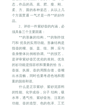
态，作品的高、底、肥、瘦、刚、
柔、方、圆的各种姿态，从以上几
个方面贯通 一气才是一件**的好作
品。
2、评价一件紫砂壶的内涵，必
须具备三个主要因素：
**的形象的结构，**的制作技
巧和 优良的实用功能。形象结构是
指壶的嘴、扳、盖、纽、脚，应与
壶身整体比例相协调。**的技艺，
是评审紫砂壶艺优劣的准则。优良
的衫功能是指容积和重量的恰 当，
壶扳、执握、壶的周围合缝，壶嘴
出水流畅，同时也要考虑色地和图
案的脱俗和谐。
什么是正宗紫砂、紫砂泥原料
的性能、化学成份，分子 结构，吸
水率，透气性、紫砂壶泡、注茗的
功能、壶的造型、色的色泽、工艺